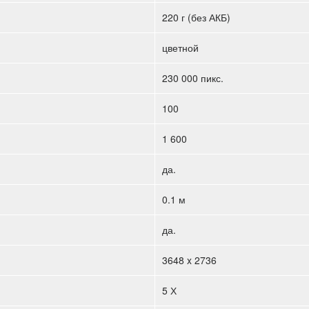
220 г (без АКБ)
цветной
230 000 пикс.
100
1 600
да.
0.1 м
да.
3648 x 2736
5 Х