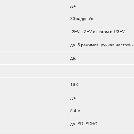
да.
30 кадров/с
-2EV; +2EV с шагом в 1/3EV
да. 5 режимов; ручная настройк
да.
16 c
да.
5.4 м
да. SD, SDHC