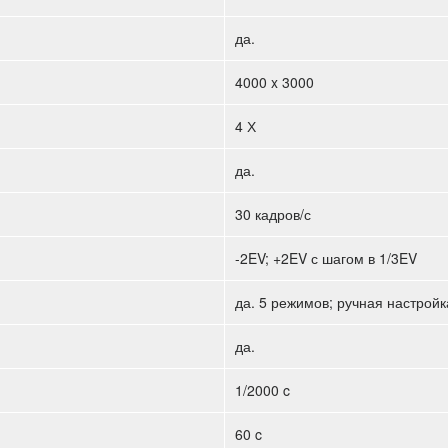
да.
4000 x 3000
4 Х
да.
30 кадров/с
-2EV; +2EV с шагом в 1/3EV
да. 5 режимов; ручная настройк
да.
1/2000 c
60 c