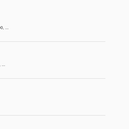
, ...
...