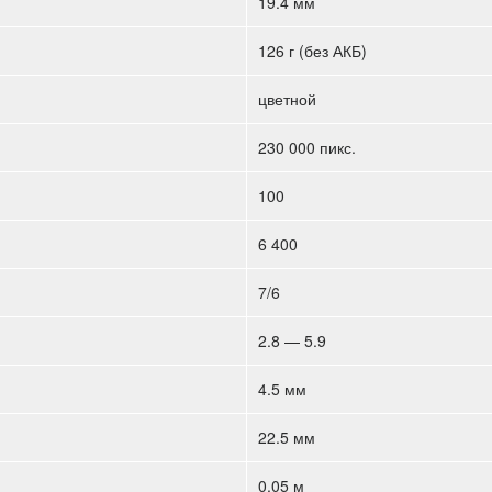
19.4 мм
126 г (без АКБ)
цветной
230 000 пикс.
100
6 400
7/6
2.8 — 5.9
4.5 мм
22.5 мм
0.05 м