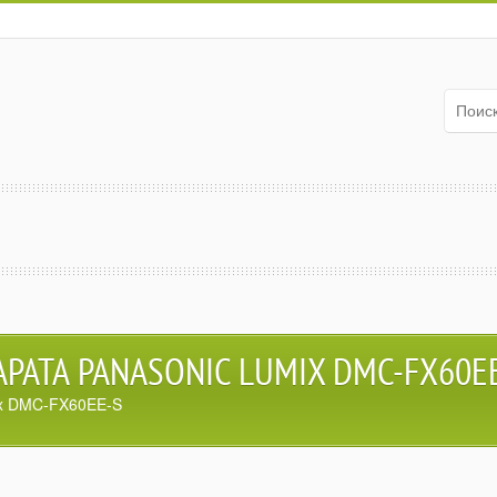
АТА PANASONIC LUMIX DMC-FX60E
ix DMC-FX60EE-S