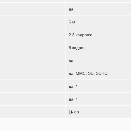
да.
6 м
2.3 кадров/с
5 кадров
да.
да. MMC, SD, SDHC
да. 1
да. 1
Li-ion