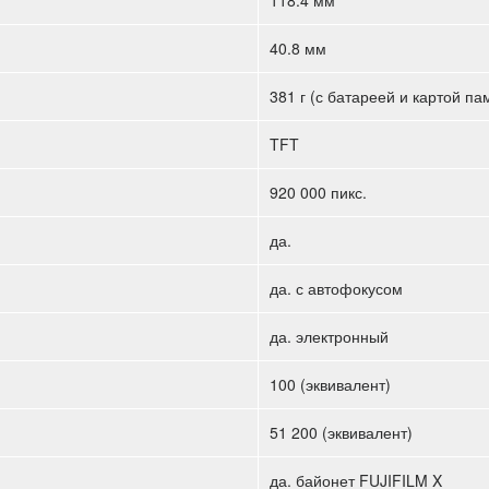
40.8 мм
381 г (с батареей и картой па
TFT
920 000 пикс.
да.
да. с автофокусом
да. электронный
100 (эквивалент)
51 200 (эквивалент)
да. байонет FUJIFILM X