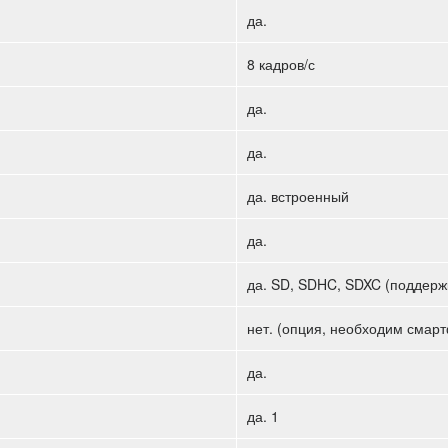
да.
8 кадров/с
да.
да.
да. встроенный
да.
да. SD, SDHC, SDXC (поддерж
нет. (опция, необходим смар
да.
да. 1