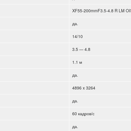
XF55-200mmF3.5-4.8 R LM OI
да.
14/10
3.5 — 4.8
1.1 м
да.
4896 x 3264
да.
60 кадров/с
да.