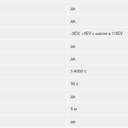
да.
да.
-3EV; +3EV с шагом в 1/3EV
да.
да.
1/4000 c
30 c
да.
5 м
да.