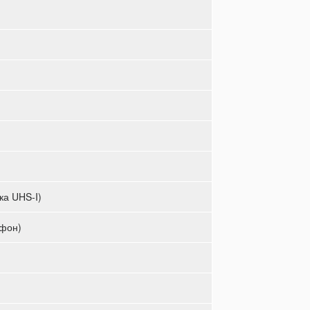
ка UHS-I)
тфон)