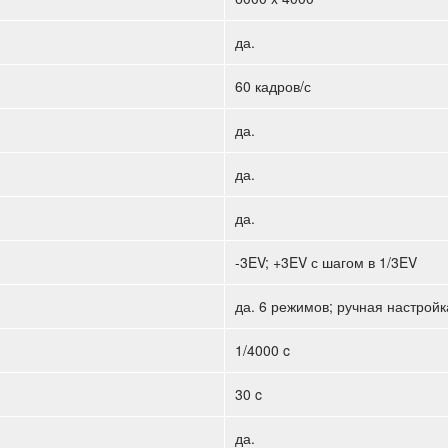
да.
60 кадров/с
да.
да.
да.
-3EV; +3EV с шагом в 1/3EV
да. 6 режимов; ручная настройк
1/4000 c
30 c
да.