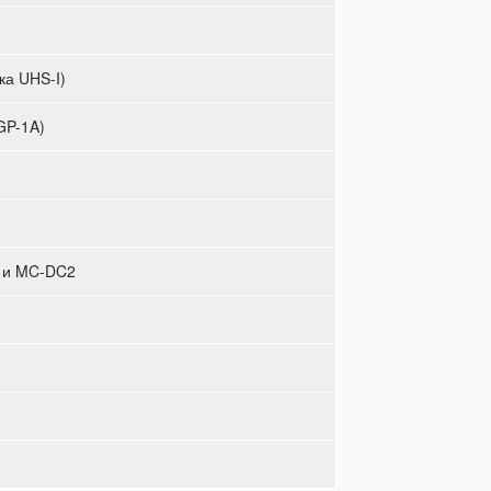
ка UHS-I)
GP-1A)
 и MC-DC2