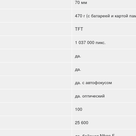
70 мм
470 г (с батареей и картой п
TFT
1 037 000 пикс.
да.
да.
да. с автофокусом
да. оптический
100
25 600
да. байонет Nikon F