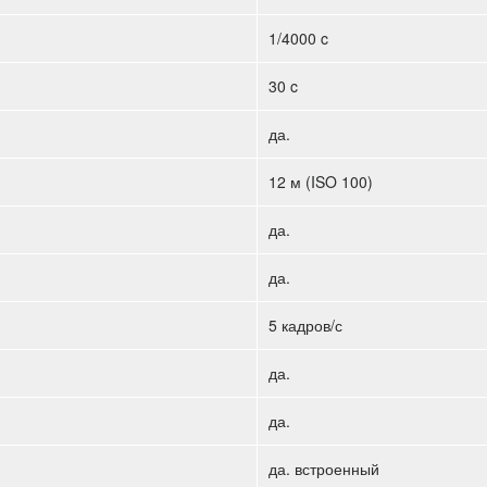
1/4000 c
30 c
да.
12 м (ISO 100)
да.
да.
5 кадров/с
да.
да.
да. встроенный