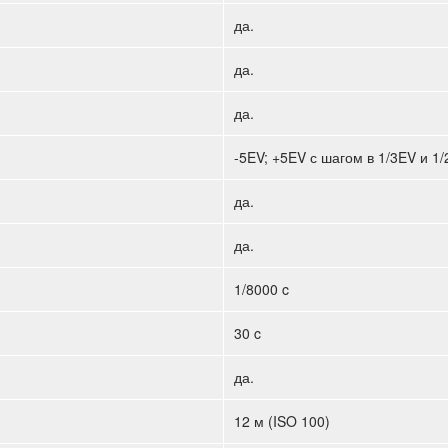
да.
да.
да.
-5EV; +5EV с шагом в 1/3EV и 1
да.
да.
1/8000 c
30 c
да.
12 м (ISO 100)