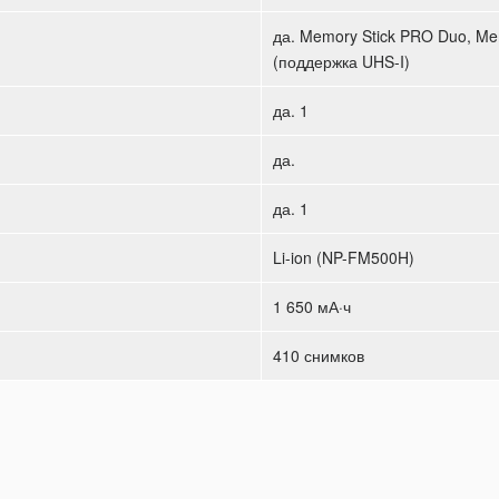
да. Memory Stick PRO Duo, M
(поддержка UHS-I)
да. 1
да.
да. 1
Li-ion (NP-FM500H)
1 650 мА·ч
410 снимков