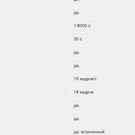
да.
1/8000 c
30 c
да.
да.
10 кадров/с
18 кадров
да.
да.
да. встроенный