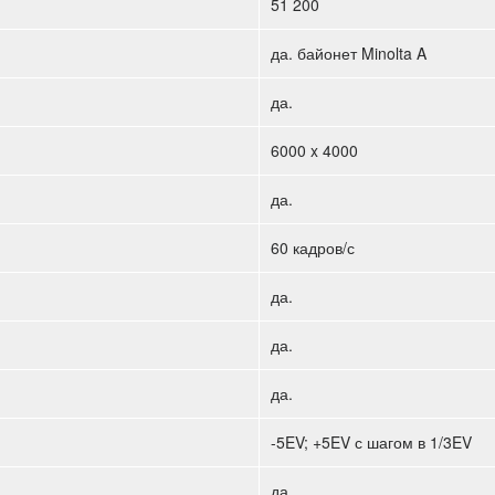
51 200
да. байонет Minolta A
да.
6000 x 4000
да.
60 кадров/с
да.
да.
да.
-5EV; +5EV с шагом в 1/3EV
да.