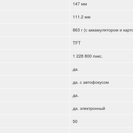
147 мм
111.2 мм
863 г (с аккамулятором и карт
TFT
1 228 800 пикс.
да.
да. с автофокусом
да.
да. электронный
50