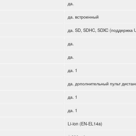
да.
да. встроенный
да. SD, SDHC, SDXC (поддержка U
да.
да.
да. 1
да. дополнительный пульт диста
да. 1
да. 1
Li-ion (EN-EL14a)