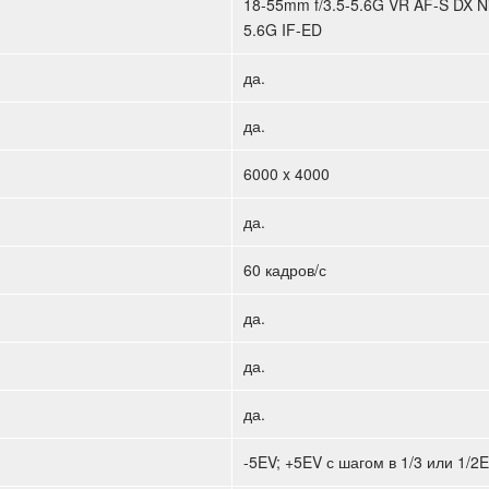
18-55mm f/3.5-5.6G VR AF-S DX N
5.6G IF-ED
да.
да.
6000 x 4000
да.
60 кадров/с
да.
да.
да.
-5EV; +5EV с шагом в 1/3 или 1/2