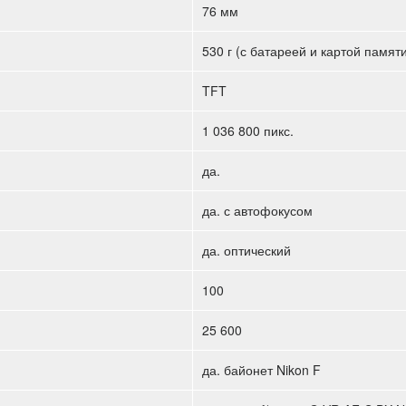
76 мм
530 г (с батареей и картой памят
TFT
1 036 800 пикс.
да.
да. с автофокусом
да. оптический
100
25 600
да. байонет Nikon F