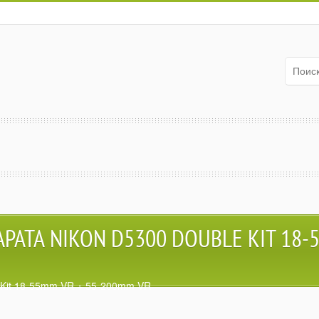
АТА NIKON D5300 DOUBLE KIT 18-
 Kit 18-55mm VR + 55-200mm VR