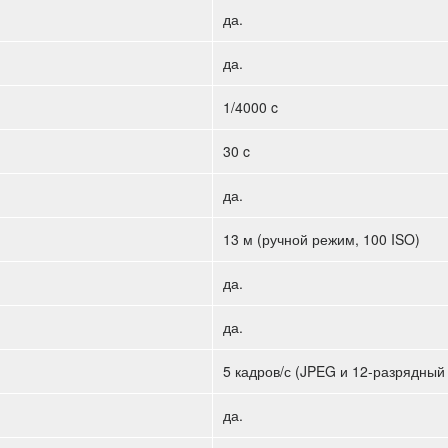
да.
да.
1/4000 c
30 c
да.
13 м (ручной режим, 100 ISO)
да.
да.
5 кадров/с (JPEG и 12-разрядны
да.