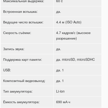
Максимальная выдержка:
60 c
Встроенная вспышка:
да.
Ведущее число вспышки:
4.4 м (ISO Auto)
Скорость съёмки:
4.7 кадров/с (высокое
разрешение)
Запись звука:
да.
Поддержка карт памяти:
да. microSD, microSDHC
USB:
да. 1
Композитный видеовыход:
да. 1
Тип аккумулятора:
Li-ion
Ёмкость аккумулятора:
690 мА·ч