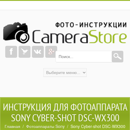
ИНСТРУКЦИЯ ДЛЯ ФОТОАППАРАТА
SONY CYBER-SHOT DSC-WX300
Главная
/
Фотоаппараты Sony
/ Sony Cyber-shot DSC-WX300