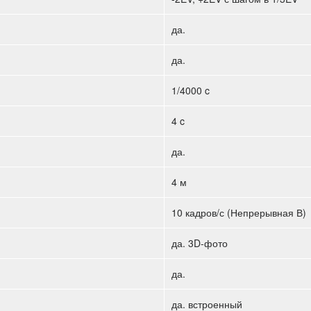
да.
да.
1/4000 c
4 c
да.
4 м
10 кадров/с (Непрерывная В)
да. 3D-фото
да.
да. встроенный