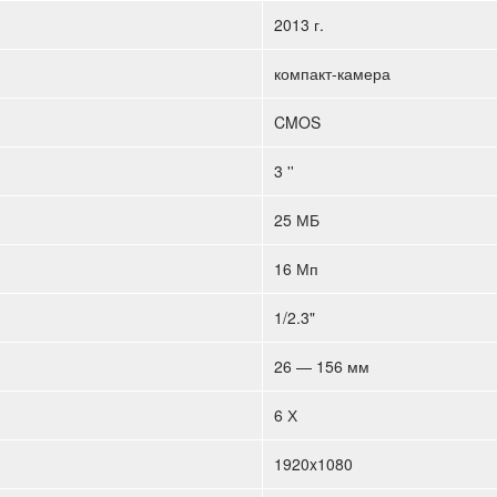
2013 г.
компакт-камера
CMOS
3 ''
25 МБ
16 Мп
1/2.3"
26 — 156 мм
6 Х
1920x1080