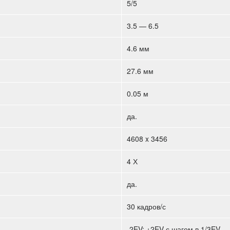
5/5
3.5 — 6.5
4.6 мм
27.6 мм
0.05 м
да.
4608 x 3456
4 Х
да.
30 кадров/с
-2EV; +2EV с шагом в 1/3EV