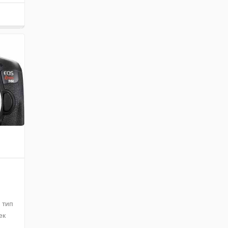
 тип
ек