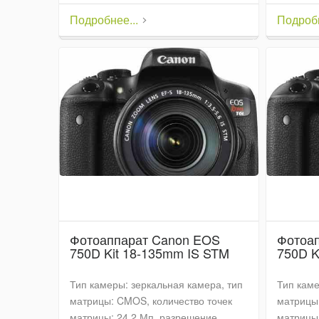
Подробнее...
Подробн
Фотоаппарат Canon EOS
Фотоа
750D Kit 18-135mm IS STM
750D K
Тип камеры: зеркальная камера, тип
Тип каме
матрицы: CMOS, количество точек
матрицы:
матрицы: 24.2 Мп, разрешение
матрицы: