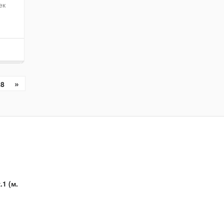
ек
»
28
.1 (м.