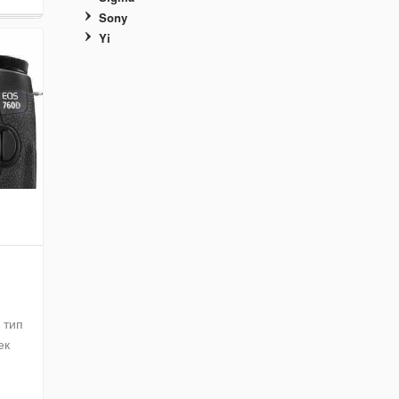
Sony
Yi
 тип
ек