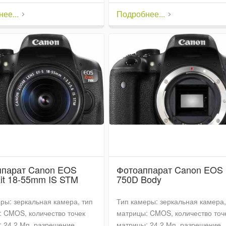
ее...
Подробнее...
ппарат Canon EOS
Фотоаппарат Canon EOS
it 18-55mm IS STM
750D Body
ры: зеркальная камера, тип
Тип камеры: зеркальная камера,
 CMOS, количество точек
матрицы: CMOS, количество точ
 24.2 Мп, разрешение
матрицы: 24.2 Мп, разрешение