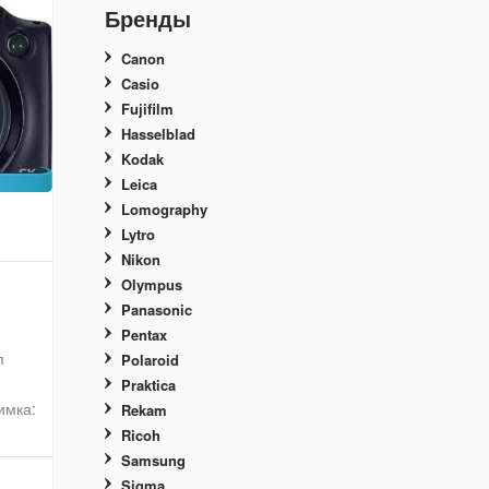
Бренды
Canon
Casio
Fujifilm
Hasselblad
Kodak
Leica
Lomography
Lytro
Nikon
Olympus
Panasonic
Pentax
п
Polaroid
Praktica
имка:
Rekam
Ricoh
Samsung
Sigma