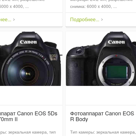
000 x 4000, ...
снимка: 6000 x 4000, ...
ее...
Подробнее...
ппарат Canon EOS 5Ds
Фотоаппарат Canon EOS
70mm II
R Body
ры: зеркальная камера, тип
Тип камеры: зеркальная камера,