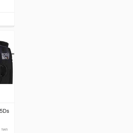
 5Ds
 тип