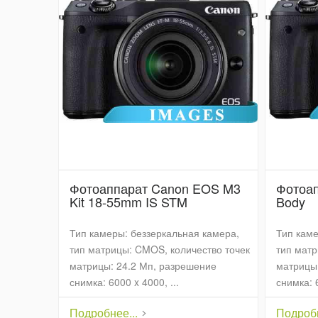
Фотоаппарат Canon EOS M3
Фотоа
Kit 18-55mm IS STM
Body
Тип камеры: беззеркальная камера,
Тип каме
тип матрицы: CMOS, количество точек
тип матр
матрицы: 24.2 Мп, разрешение
матрицы:
снимка: 6000 x 4000, ...
снимка: 6
Подробнее...
Подробн