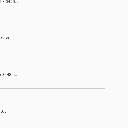
x 3456, ...
264, ...
3448, ...
, ...