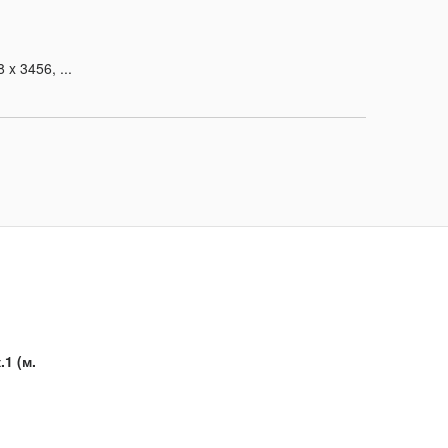
x 3456, ...
.1 (м.