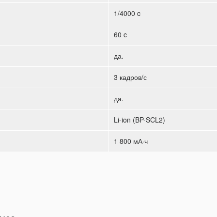
1/4000 c
60 c
да.
3 кадров/с
да.
Li-ion (BP-SCL2)
1 800 мА·ч