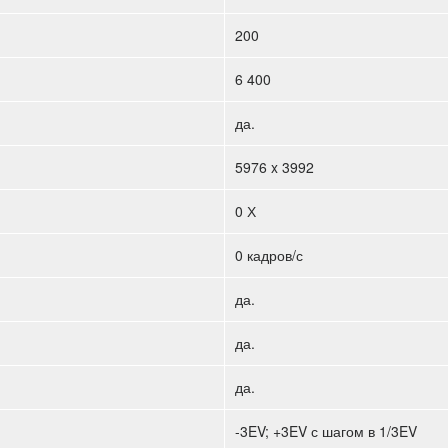
200
6 400
да.
5976 x 3992
0 Х
0 кадров/с
да.
да.
да.
-3EV; +3EV с шагом в 1/3EV