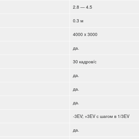
2.8 — 4.5
0.3 м
4000 x 3000
да.
30 кадров/с
да.
да.
да.
-3EV; +3EV с шагом в 1/3EV
да.