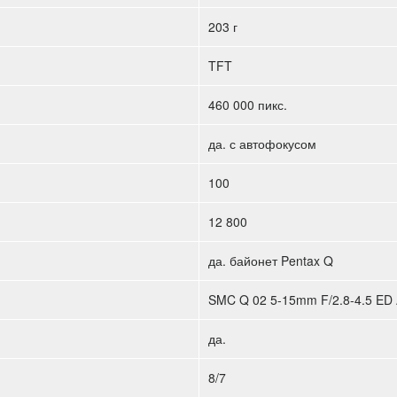
203 г
TFT
460 000 пикс.
да. с автофокусом
100
12 800
да. байонет Pentax Q
SMC Q 02 5-15mm F/2.8-4.5 ED A
да.
8/7