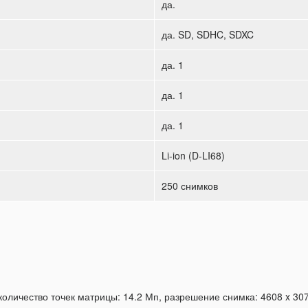
да.
да. SD, SDHC, SDXC
да. 1
да. 1
да. 1
Li-ion (D-LI68)
250 снимков
личество точек матрицы: 14.2 Мп, разрешение снимка: 4608 x 3072