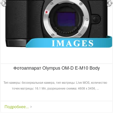
Фотоаппарат Olympus OM-D E-M10 Body
Тип камеры: беззеркальная камера, тип матрицы: Live MOS, количество
точек матрицы: 16.1 Мп, разрешение снимка: 4608 x 3456, ...
Подробнее...