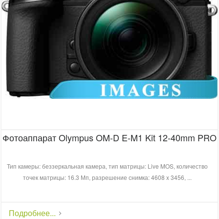
Фотоаппарат Olympus OM-D E-M1 Kit 12-40mm PRO
Тип камеры: беззеркальная камера, тип матрицы: Live MOS, количество
точек матрицы: 16.3 Мп, разрешение снимка: 4608 x 3456, ...
Подробнее...