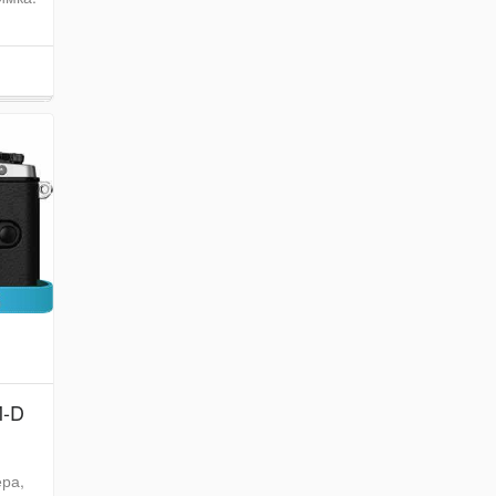
M-D
ера,