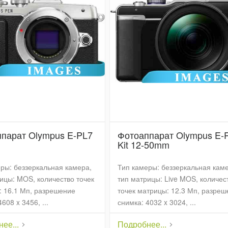
парат Olympus E-PL7
Фотоаппарат Olympus E-
Kit 12-50mm
ры: беззеркальная камера,
Тип камеры: беззеркальная кам
ицы: MOS, количество точек
тип матрицы: Live MOS, количес
 16.1 Мп, разрешение
точек матрицы: 12.3 Мп, разре
608 x 3456, ...
снимка: 4032 x 3024, ...
ее...
Подробнее...