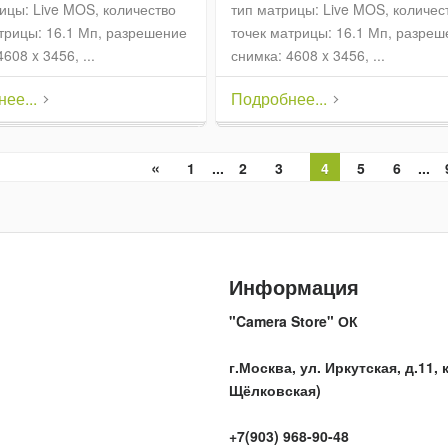
ицы: Live MOS, количество
тип матрицы: Live MOS, количес
трицы: 16.1 Мп, разрешение
точек матрицы: 16.1 Мп, разре
608 x 3456, ...
снимка: 4608 x 3456, ...
ее...
Подробнее...
«
1
...
2
3
4
5
6
...
Информация
"Camera Store" ОК
г.Москва, ул. Иркутская, д.11, к
Щёлковская)
+7(903) 968-90-48