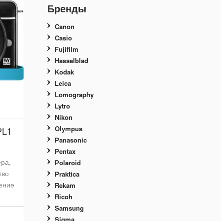
Бренды
Canon
Casio
Fujifilm
Hasselblad
Kodak
Leica
Lomography
Lytro
Nikon
Olympus
PL1
Panasonic
Pentax
ера,
Polaroid
тво
Praktica
шение
Rekam
Ricoh
Samsung
Sigma