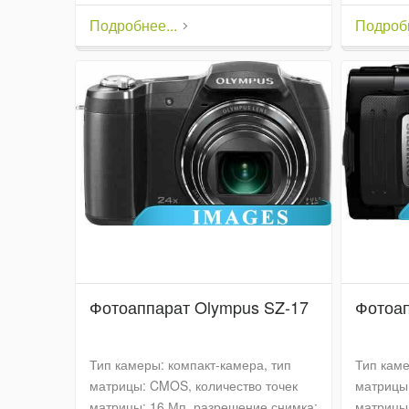
Подробнее...
Подробн
Фотоаппарат Olympus SZ-17
Фотоап
Тип камеры: компакт-камера, тип
Тип каме
матрицы: CMOS, количество точек
матрицы:
матрицы: 16 Мп, разрешение снимка:
матрицы: