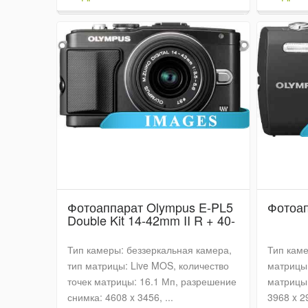
Фотоаппарат Olympus E-PL5
Фотоап
Double Kit 14-42mm II R + 40-
150mm R
Тип камеры: беззеркальная камера,
Тип каме
тип матрицы: Live MOS, количество
матрицы:
точек матрицы: 16.1 Мп, разрешение
матрицы:
снимка: 4608 x 3456, ...
3968 x 29