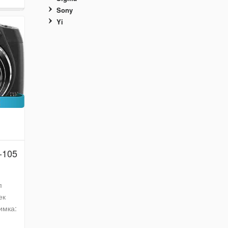
Sony
Yi
-105
п
ек
имка: