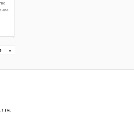
тво
шение
»
9
.1 (м.