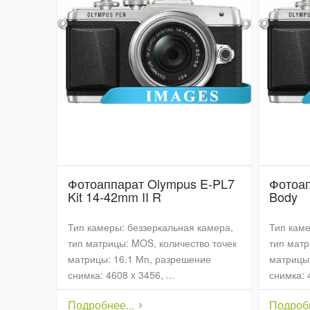
Фотоаппарат Olympus E-PL7
Фотоап
Kit 14-42mm II R
Body
Тип камеры: беззеркальная камера,
Тип каме
тип матрицы: MOS, количество точек
тип матр
матрицы: 16.1 Мп, разрешение
матрицы:
снимка: 4608 x 3456, ...
снимка: 4
Подробнее...
Подробн