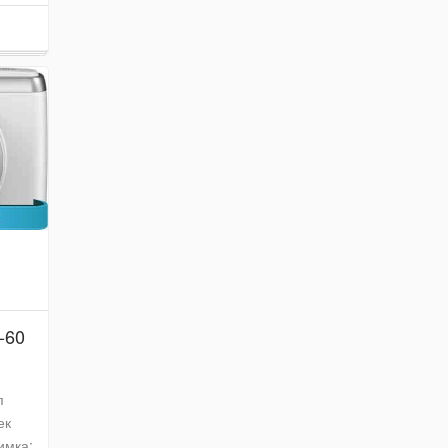
-60
п
ек
имка: