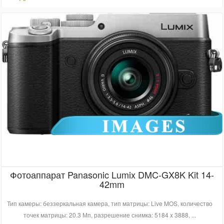
Фотоаппарат Panasonic Lumix DMC-GX8K Kit 14-
42mm
Тип камеры: беззеркальная камера, тип матрицы: Live MOS, количество
точек матрицы: 20.3 Мп, разрешение снимка: 5184 x 3888, ...