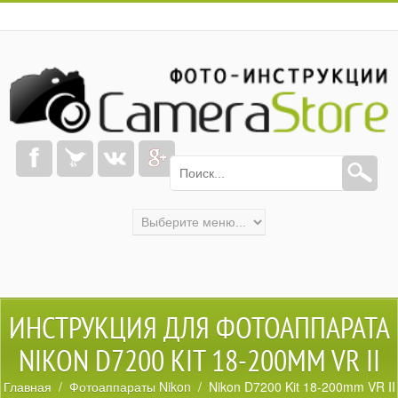
ИНСТРУКЦИЯ ДЛЯ ФОТОАППАРАТА
NIKON D7200 KIT 18-200MM VR II
Главная
/
Фотоаппараты Nikon
/ Nikon D7200 Kit 18-200mm VR II